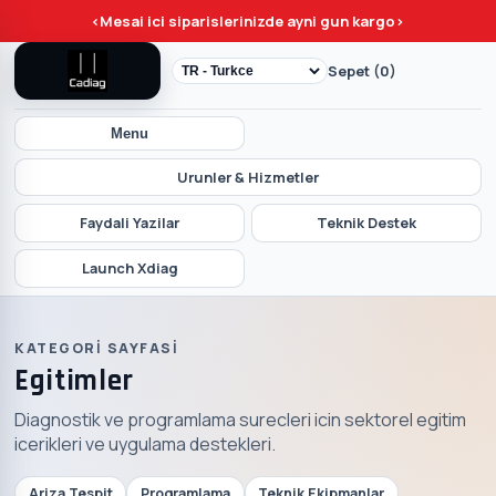
<
Mesai ici siparislerinizde ayni gun kargo
>
Sepet (0)
Menu
Urunler & Hizmetler
Faydali Yazilar
Teknik Destek
Launch Xdiag
KATEGORI SAYFASI
Egitimler
Diagnostik ve programlama surecleri icin sektorel egitim
icerikleri ve uygulama destekleri.
Ariza Tespit
Programlama
Teknik Ekipmanlar