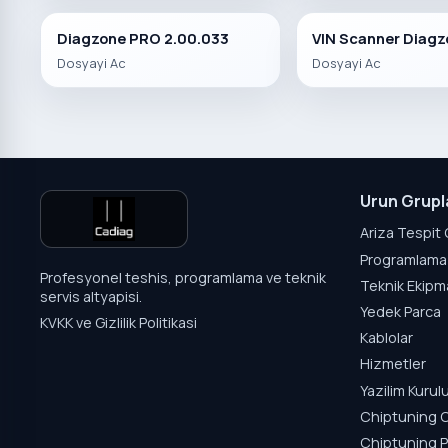
Diagzone PRO 2.00.033
VIN Scanner Diag
Dosyayi Ac
Dosyayi Ac
Urun Grupl
Ariza Tespit 
Programlama 
Profesyonel teshis, programlama ve teknik
Teknik Ekipm
servis altyapisi.
Yedek Parca
KVKK ve Gizlilik Politikasi
Kablolar
Hizmetler
Yazilim Kuru
Chiptuning C
Chiptuning P