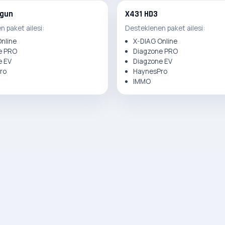
agun
X431 HD3
 paket ailesi:
Desteklenen paket ailesi:
nline
X-DIAG Online
e PRO
Diagzone PRO
e EV
Diagzone EV
ro
HaynesPro
IMMO