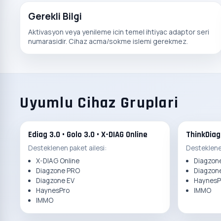
Gerekli Bilgi
Aktivasyon veya yenileme icin temel ihtiyac adaptor seri
numarasidir. Cihaz acma/sokme islemi gerekmez.
Uyumlu Cihaz Gruplari
Ediag 3.0 • Golo 3.0 • X-DIAG Online
ThinkDiag
Desteklenen paket ailesi:
Desteklenen
X-DIAG Online
Diagzon
Diagzone PRO
Diagzon
Diagzone EV
HaynesP
HaynesPro
IMMO
IMMO