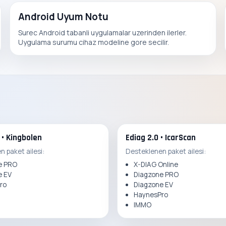
Android Uyum Notu
Surec Android tabanli uygulamalar uzerinden ilerler.
Uygulama surumu cihaz modeline gore secilir.
 • Kingbolen
Ediag 2.0 • IcarScan
 paket ailesi:
Desteklenen paket ailesi:
e PRO
X-DIAG Online
e EV
Diagzone PRO
ro
Diagzone EV
HaynesPro
IMMO