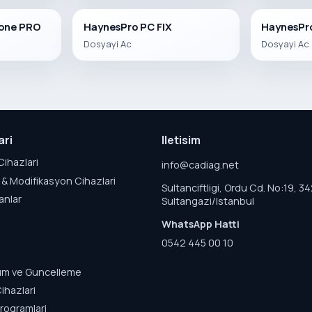
zone PRO
HaynesPro PC FIX
HaynesPro
Dosyayi Ac
Dosyayi Ac
ari
Iletisim
Cihazlari
info@cadiag.net
& Modifikasyon Cihazlari
Sultanciftligi, Ordu Cd. No:19, 3
anlar
Sultangazi/Istanbul
WhatsApp Hatti
0542 445 00 10
lum ve Guncelleme
ihazlari
rogramlari