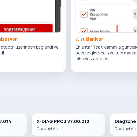
nizasyon
7. Yukleniyor
uetooth uzerinden baglandi ve
En altta "Tek tiklamayla guncell
di.
secenegini secin ve tum markal
cihaziniza indirin.
0.014
X-DIAG PRO3 V7.00.012
Diagzone
Dosyayi Ac
Dosyayi Ac