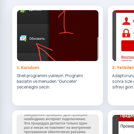
1. Kurulum
2. Yetkile
Shell programini yukleyin. Programi
Adaptorunu
baslatin ve menuden "Guncelle"
sonra size 
secenegini secin.
sifreyi girin