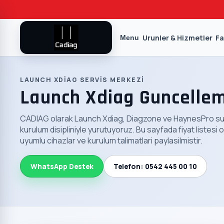
Urunler & Hizmetler
Fa
Menu
LAUNCH XDIAG SERVIS MERKEZI
Launch Xdiag Guncellem
CADIAG olarak Launch Xdiag, Diagzone ve HaynesPro sure
kurulum disipliniyle yurutuyoruz. Bu sayfada fiyat listesi 
uyumlu cihazlar ve kurulum talimatlari paylasilmistir.
WhatsApp Destek
Telefon: 0542 445 00 10