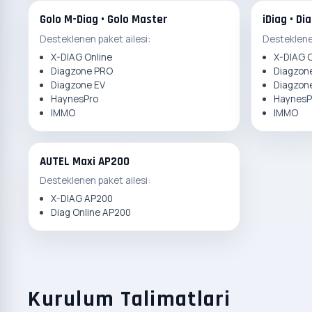
Golo M-Diag • Golo Master
iDiag • Di
Desteklenen paket ailesi:
Desteklenen
X-DIAG Online
X-DIAG O
Diagzone PRO
Diagzon
Diagzone EV
Diagzon
HaynesPro
HaynesP
IMMO
IMMO
AUTEL Maxi AP200
Desteklenen paket ailesi:
X-DIAG AP200
Diag Online AP200
Kurulum Talimatlari