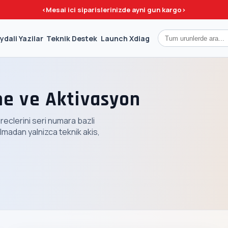
<
Mesai ici siparislerinizde ayni gun kargo
>
ydali Yazilar
Teknik Destek
Launch Xdiag
e ve Aktivasyon
clerini seri numara bazli
olmadan yalnizca teknik akis,