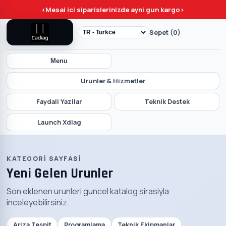
<
Mesai ici siparislerinizde ayni gun kargo
>
Sepet (0)
Menu
Urunler & Hizmetler
Faydali Yazilar
Teknik Destek
Launch Xdiag
KATEGORI SAYFASI
Yeni Gelen Urunler
Son eklenen urunleri guncel katalog sirasiyla
inceleyebilirsiniz.
Ariza Tespit
Programlama
Teknik Ekipmanlar