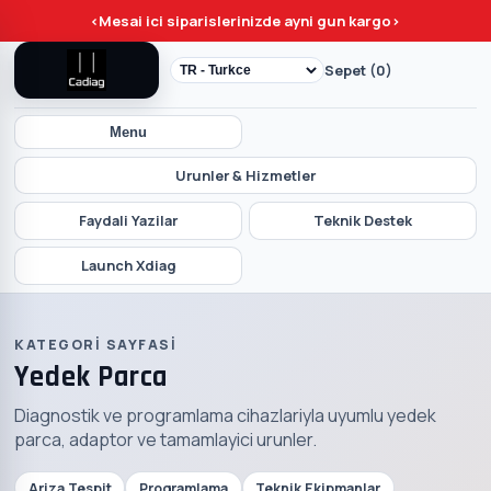
<
Mesai ici siparislerinizde ayni gun kargo
>
Sepet (0)
Menu
Urunler & Hizmetler
Faydali Yazilar
Teknik Destek
Launch Xdiag
KATEGORI SAYFASI
Yedek Parca
Diagnostik ve programlama cihazlariyla uyumlu yedek
parca, adaptor ve tamamlayici urunler.
Ariza Tespit
Programlama
Teknik Ekipmanlar