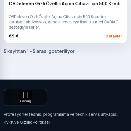
OBDeleven Gizli Özellik Açma Cihazı için 500 Kredi
OBDeleven Gizli Özellik Açma Cihazı için 500 Kredi icin
kurulum, aktivasyon, guncelleme veya lisans sureci CADIAG
destegiyle ilerler.
69 €
Detaylar
5 kayittan 1 - 5 arasi gosteriliyor
Profesyonel teshis, programlama ve teknik servis altyapisi.
KVKK ve Gizlilik Politikasi