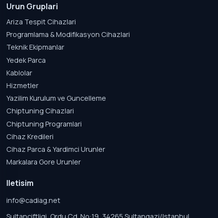
Urun Gruplari
Ariza Tespit Cihazlari
Programlama & Modifikasyon Cihazlari
Teknik Ekipmanlar
Yedek Parca
Kablolar
Hizmetler
Yazilim Kurulum ve Guncelleme
Chiptuning Cihazlari
Chiptuning Programlari
Cihaz Kredileri
Cihaz Parca & Yardimci Urunler
Markalara Gore Urunler
Iletisim
info@cadiag.net
Sultanciftligi, Ordu Cd. No:19, 34265 Sultangazi/Istanbul