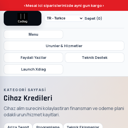
<
Mesai ici siparislerinizde ayni gun kargo
>
Sepet (0)
Menu
Urunler & Hizmetler
Faydali Yazilar
Teknik Destek
Launch Xdiag
KATEGORI SAYFASI
Cihaz Kredileri
Cihaz alim surecini kolaylastiran finansman ve odeme plani
odakli urun/hizmet kayitlari.
Ariza Tespit
Programlama
Teknik Ekipmanlar