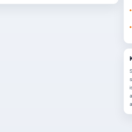
S
s
i
a
a