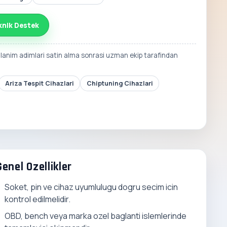
knik Destek
llanim adimlari satin alma sonrasi uzman ekip tarafindan
Ariza Tespit Cihazlari
Chiptuning Cihazlari
Genel Ozellikler
Soket, pin ve cihaz uyumlulugu dogru secim icin
kontrol edilmelidir.
OBD, bench veya marka ozel baglanti islemlerinde