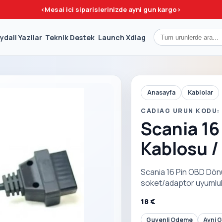
<
Mesai ici siparislerinizde ayni gun kargo
>
ydali Yazilar
Teknik Destek
Launch Xdiag
Anasayfa
Kablolar
CADIAG URUN KODU: 
Scania 1
Kablosu / 
Scania 16 Pin OBD Dönü
soket/adaptor uyumlulu
18 €
Guvenli Odeme
Ayni 