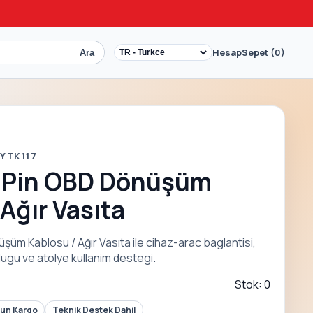
Hesap
Sepet (0)
Ara
YTK117
6 Pin OBD Dönüşüm
Ağır Vasıta
şüm Kablosu / Ağır Vasıta ile cihaz-arac baglantisi,
gu ve atolye kullanim destegi.
Stok: 0
Gun Kargo
Teknik Destek Dahil