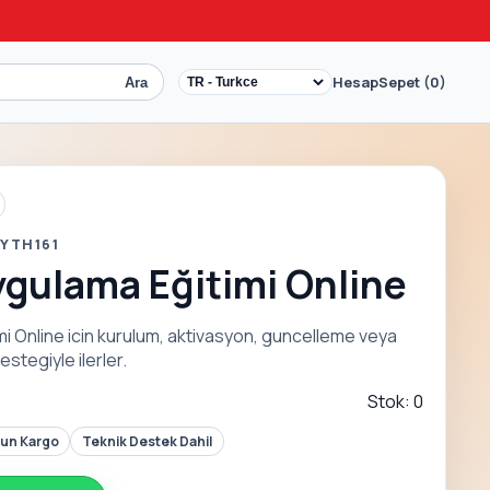
Hesap
Sepet (0)
Ara
YTH161
gulama Eğitimi Online
i Online icin kurulum, aktivasyon, guncelleme veya
stegiyle ilerler.
Stok: 0
Gun Kargo
Teknik Destek Dahil