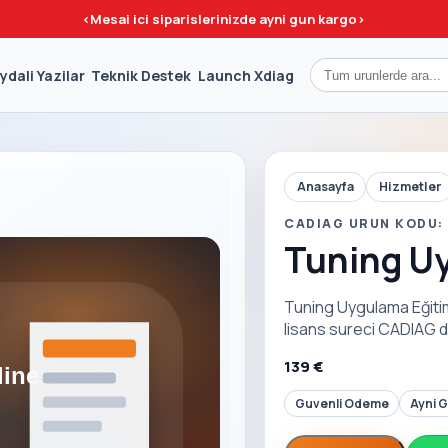
<
Mesai ici siparislerinizde ayni gun kargo
>
ydali Yazilar
Teknik Destek
Launch Xdiag
Anasayfa
Hizmetler
CADIAG URUN KODU: 
Tuning Uy
Tuning Uygulama Eğitim
lisans sureci CADIAG de
139 €
Guvenli Odeme
Ayni 