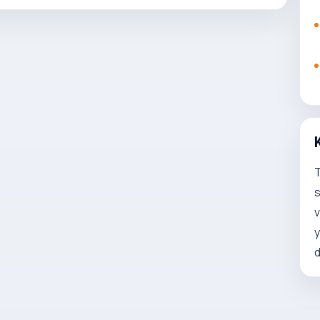
T
s
v
y
d