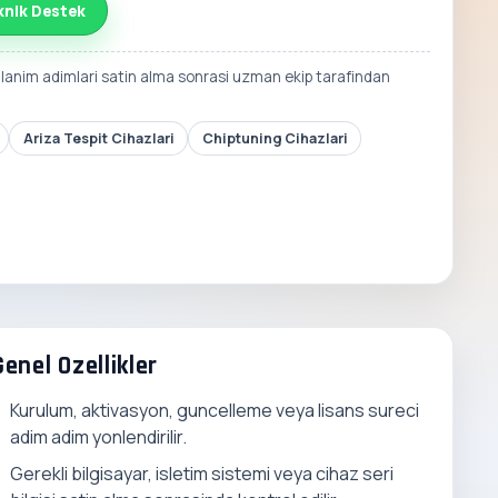
knik Destek
llanim adimlari satin alma sonrasi uzman ekip tarafindan
Ariza Tespit Cihazlari
Chiptuning Cihazlari
Genel Ozellikler
Kurulum, aktivasyon, guncelleme veya lisans sureci
adim adim yonlendirilir.
Gerekli bilgisayar, isletim sistemi veya cihaz seri