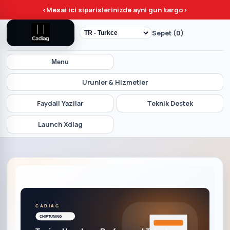
<
Mesai ici siparislerinizde ayni gun kargo
>
Sepet (0)
Menu
Urunler & Hizmetler
Faydali Yazilar
Teknik Destek
Launch Xdiag