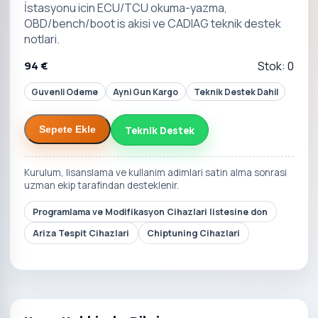
İstasyonu icin ECU/TCU okuma-yazma,
OBD/bench/boot is akisi ve CADIAG teknik destek
notlari.
94 €
Stok: 0
Guvenli Odeme
Ayni Gun Kargo
Teknik Destek Dahil
Teknik Destek
Sepete Ekle
Kurulum, lisanslama ve kullanim adimlari satin alma sonrasi
uzman ekip tarafindan desteklenir.
Programlama ve Modifikasyon Cihazlari listesine don
Ariza Tespit Cihazlari
Chiptuning Cihazlari