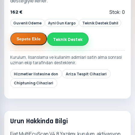
destegiyle ilerler.
162 €
Stok: 0
Guvenli Odeme
Ayni Gun Kargo
Teknik Destek Dahil
Teknik Destek
Sepete Ekle
Kurulum, lisanslama ve kullanim adimlari satin alma sonrasi
uzman ekip tarafindan desteklenir.
Hizmetler listesine don
Ariza Tespit Cihazlari
Chiptuning Cihazlari
Urun Hakkinda Bilgi
Fiat MultiEcuScan V4.8 Yazılımı, kurulum, aktivasyon,