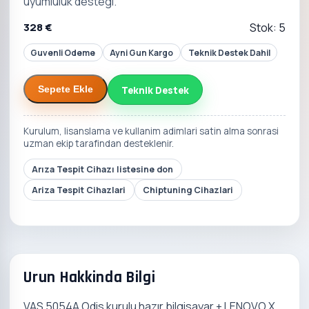
uyumluluk destegi.
328 €
Stok: 5
Guvenli Odeme
Ayni Gun Kargo
Teknik Destek Dahil
Teknik Destek
Sepete Ekle
Kurulum, lisanslama ve kullanim adimlari satin alma sonrasi
uzman ekip tarafindan desteklenir.
Arıza Tespit Cihazı listesine don
Ariza Tespit Cihazlari
Chiptuning Cihazlari
Urun Hakkinda Bilgi
VAS 5054A Odis kurulu hazır bilgisayar + LENOVO X