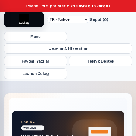
<
Mesai ici siparislerinizde ayni gun kargo
>
Sepet (0)
Menu
Urunler & Hizmetler
Faydali Yazilar
Teknik Destek
Launch Xdiag