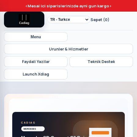
<
Mesai ici siparislerinizde ayni gun kargo
>
Sepet (0)
Menu
Urunler & Hizmetler
Faydali Yazilar
Teknik Destek
Launch Xdiag