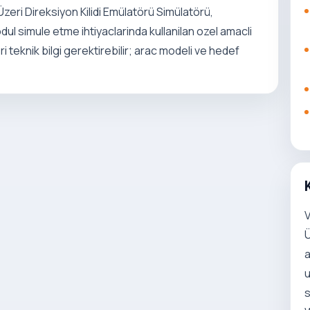
zeri Direksiyon Kilidi Emülatörü Simülatörü,
odul simule etme ihtiyaclarinda kullanilan ozel amacli
 teknik bilgi gerektirebilir; arac modeli ve hedef
V
Ü
a
u
s