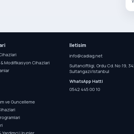
W
ari
Iletisim
Cihazlari
info@cadiag.net
& Modifikasyon Cihazlari
Sultanciftligi, Ordu Cd. No:19, 3
anlar
Sultangazi/Istanbul
WhatsApp Hatti
0542 445 00 10
lum ve Guncelleme
ihazlari
rogramlari
ri
& Yardimci Urunler