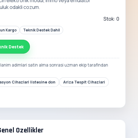
cin elektronik modul, immo veya emulator
uluk odakli cozum.
Stok: 0
Gun Kargo
Teknik Destek Dahil
knik Destek
llanim adimlari satin alma sonrasi uzman ekip tarafindan
syon Cihazlari listesine don
Ariza Tespit Cihazlari
Genel Ozellikler