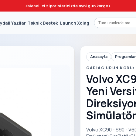
<
Mesai ici siparislerinizde ayni gun kargo
>
ydali Yazilar
Teknik Destek
Launch Xdiag
Anasayfa
Programlam
CADIAG URUN KODU:
Volvo XC9
Yeni Vers
Direksiyo
Simülatö
Volvo XC90 - S90 - V60 