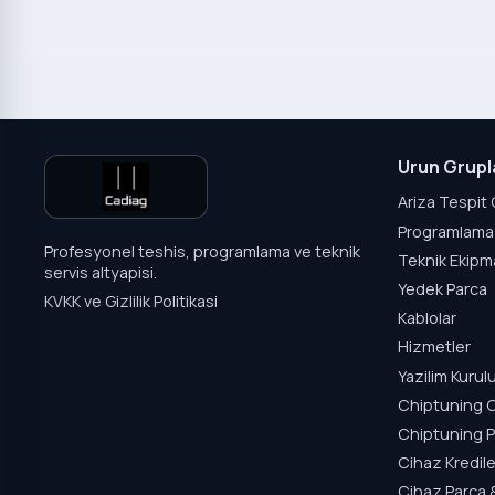
Urun Grupl
Ariza Tespit 
Programlama 
Profesyonel teshis, programlama ve teknik
Teknik Ekipm
servis altyapisi.
Yedek Parca
KVKK ve Gizlilik Politikasi
Kablolar
Hizmetler
Yazilim Kuru
Chiptuning C
Chiptuning P
Cihaz Kredile
Cihaz Parca 