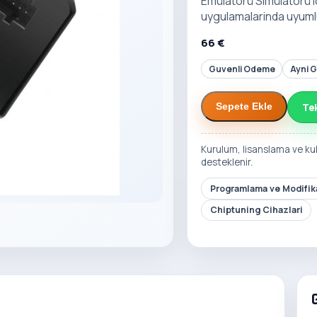
Emülatörü Simülatörü i
uygulamalarinda uyuml
66 €
Guvenli Odeme
Ayni 
Te
Sepete Ekle
Kurulum, lisanslama ve ku
desteklenir.
Programlama ve Modifika
Chiptuning Cihazlari