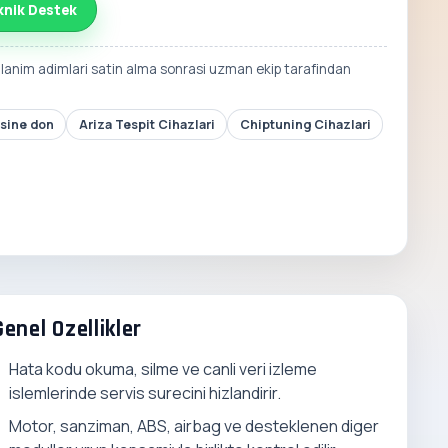
knik Destek
llanim adimlari satin alma sonrasi uzman ekip tarafindan
esine don
Ariza Tespit Cihazlari
Chiptuning Cihazlari
Genel Ozellikler
Hata kodu okuma, silme ve canli veri izleme
islemlerinde servis surecini hizlandirir.
Motor, sanziman, ABS, airbag ve desteklenen diger