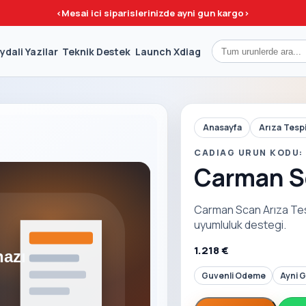
<
Mesai ici siparislerinizde ayni gun kargo
>
ydali Yazilar
Teknik Destek
Launch Xdiag
Anasayfa
Arıza Tesp
CADIAG URUN KODU: 
Carman Sc
Carman Scan Arıza Tespit
uyumluluk destegi.
1.218 €
Guvenli Odeme
Ayni 