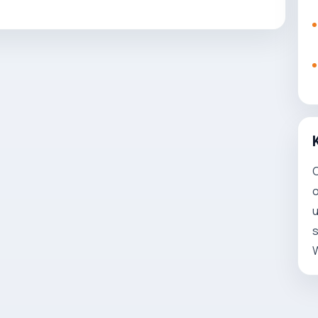
C
o
u
s
W