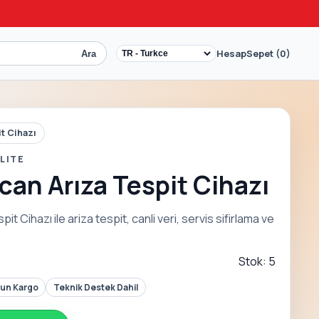
Hesap
Sepet (0)
Ara
it Cihazı
LITE
an Arıza Tespit Cihazı
 Cihazı ile ariza tespit, canli veri, servis sifirlama ve
Stok: 5
Gun Kargo
Teknik Destek Dahil