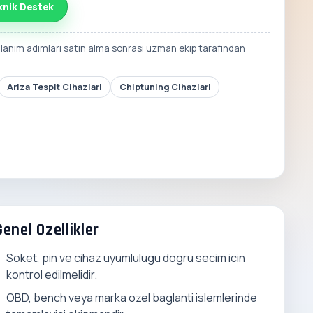
knik Destek
llanim adimlari satin alma sonrasi uzman ekip tarafindan
Ariza Tespit Cihazlari
Chiptuning Cihazlari
Genel Ozellikler
Soket, pin ve cihaz uyumlulugu dogru secim icin
kontrol edilmelidir.
OBD, bench veya marka ozel baglanti islemlerinde