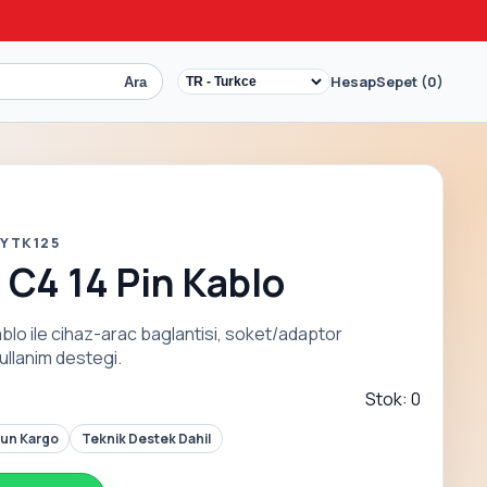
Hesap
Sepet (0)
Ara
 YTK125
C4 14 Pin Kablo
lo ile cihaz-arac baglantisi, soket/adaptor
ullanim destegi.
Stok: 0
Gun Kargo
Teknik Destek Dahil