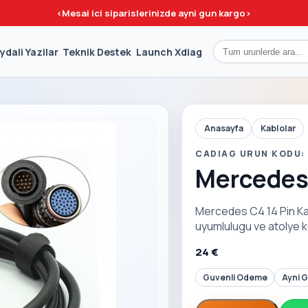
<
Mesai ici siparislerinizde ayni gun kargo
>
ydali Yazilar
Teknik Destek
Launch Xdiag
Anasayfa
Kablolar
CADIAG URUN KODU:
Mercedes 
Mercedes C4 14 Pin Kab
uyumlulugu ve atolye k
24 €
Guvenli Odeme
Ayni 