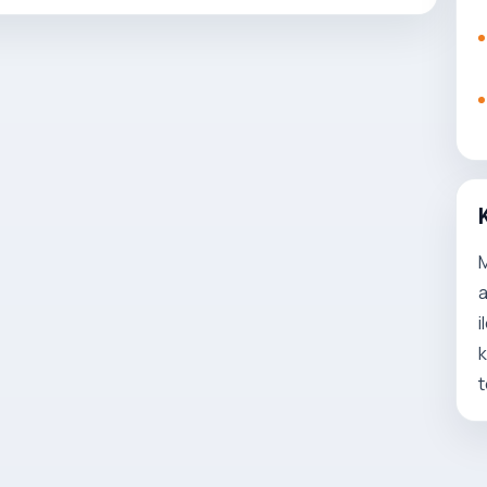
M
a
i
k
t