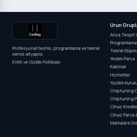
Urun Grupl
Ariza Tespit 
Programlama 
Profesyonel teshis, programlama ve teknik
Teknik Ekipm
servis altyapisi.
Yedek Parca
KVKK ve Gizlilik Politikasi
Kablolar
Hizmetler
Yazilim Kuru
Chiptuning C
Chiptuning P
Cihaz Kredile
Cihaz Parca 
Markalara Go