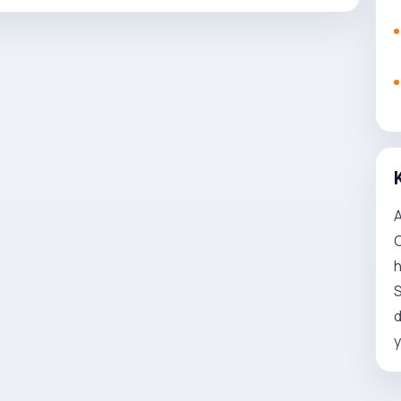
A
C
h
S
d
y