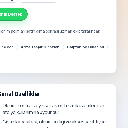
knik Destek
llanim adimlari satin alma sonrasi uzman ekip tarafindan
sine don
Ariza Tespit Cihazlari
Chiptuning Cihazlari
Genel Ozellikler
Olcum, kontrol veya servis on hazirlik islemleri icin
atolye kullanimina uygundur.
Cihaz kapasitesi, olcum araligi ve aksesuar ihtiyaci