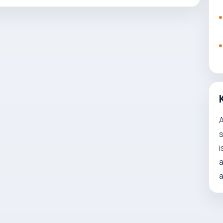
A
s
i
a
a