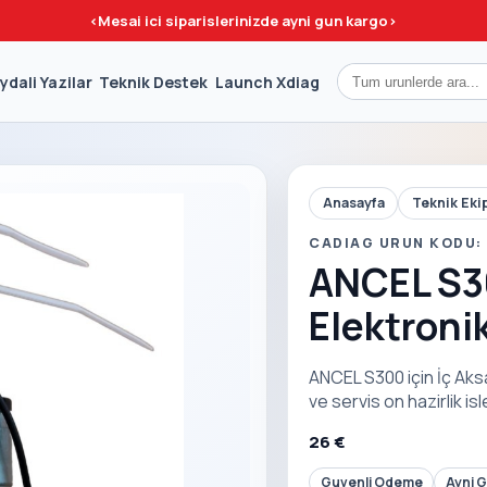
<
Mesai ici siparislerinizde ayni gun kargo
>
ydali Yazilar
Teknik Destek
Launch Xdiag
Anasayfa
Teknik Eki
CADIAG URUN KODU: 
ANCEL S30
Elektroni
ANCEL S300 için İç Aks
ve servis on hazirlik is
26 €
Guvenli Odeme
Ayni 