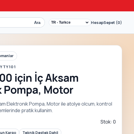
Hesap
Sepet (0)
Ara
pmanlar
YTY101
0 için İç Aksam
k Pompa, Motor
am Elektronik Pompa, Motor ile atolye olcum, kontrol
lemlerinde pratik kullanim.
Stok: 0
Gun Kargo
Teknik Destek Dahil