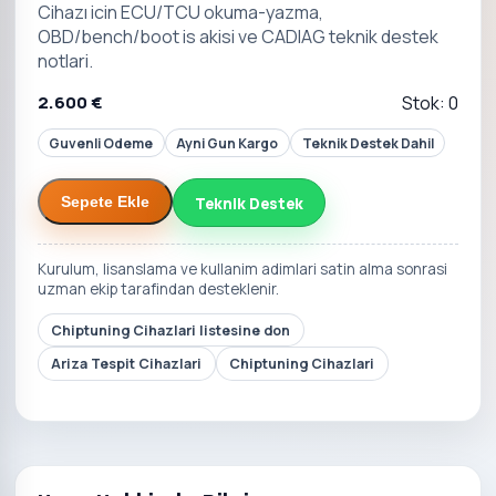
Cihazı icin ECU/TCU okuma-yazma,
OBD/bench/boot is akisi ve CADIAG teknik destek
notlari.
2.600 €
Stok: 0
Guvenli Odeme
Ayni Gun Kargo
Teknik Destek Dahil
Teknik Destek
Sepete Ekle
Kurulum, lisanslama ve kullanim adimlari satin alma sonrasi
uzman ekip tarafindan desteklenir.
Chiptuning Cihazlari listesine don
Ariza Tespit Cihazlari
Chiptuning Cihazlari