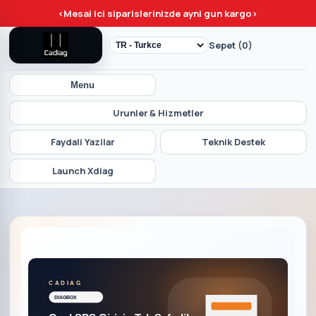
<
Mesai ici siparislerinizde ayni gun kargo
>
Sepet (0)
Menu
Urunler & Hizmetler
Faydali Yazilar
Teknik Destek
Launch Xdiag