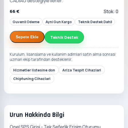
CADIAG destegiyle ilerler.
66 €
Stok: 0
Guvenli Odeme
Ayni Gun Kargo
Teknik Destek Dahil
Teknik Destek
Sepete Ekle
Kurulum, lisanslama ve kullanim adimlari satin alma sonrasi
uzman ekip tarafindan desteklenir.
Hizmetler listesine don
Ariza Tespit Cihazlari
Chiptuning Cihazlari
Urun Hakkinda Bilgi
Opel SPS Girişi - Tek Seferlik Erişim Oturumu,