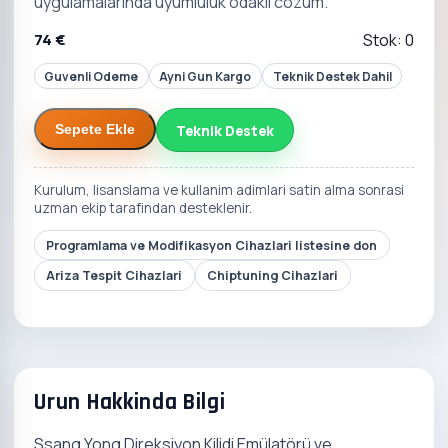
uygulamalarinda uyumluluk odakli cozum.
74 €
Stok: 0
Guvenli Odeme
Ayni Gun Kargo
Teknik Destek Dahil
Teknik Destek
Sepete Ekle
Kurulum, lisanslama ve kullanim adimlari satin alma sonrasi
uzman ekip tarafindan desteklenir.
Programlama ve Modifikasyon Cihazlari listesine don
Ariza Tespit Cihazlari
Chiptuning Cihazlari
Urun Hakkinda Bilgi
Ssang Yong Direksiyon Kilidi Emülatörü ve