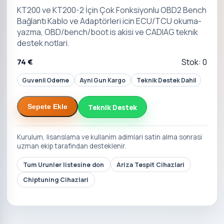
KT200 ve KT200-2 İçin Çok Fonksiyonlu OBD2 Bench
Bağlantı Kablo ve Adaptörleri icin ECU/TCU okuma-
yazma, OBD/bench/boot is akisi ve CADIAG teknik
destek notlari.
74 €
Stok: 0
Guvenli Odeme
Ayni Gun Kargo
Teknik Destek Dahil
Teknik Destek
Sepete Ekle
Kurulum, lisanslama ve kullanim adimlari satin alma sonrasi
uzman ekip tarafindan desteklenir.
Tum Urunler listesine don
Ariza Tespit Cihazlari
Chiptuning Cihazlari