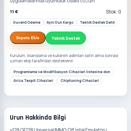
uygulamalarinda uyumluluk odakli cozum.
11 €
Stok: 0
Guvenli Odeme
Ayni Gun Kargo
Teknik Destek Dahil
Teknik Destek
Sepete Ekle
Kurulum, lisanslama ve kullanim adimlari satin alma sonrasi
uzman ekip tarafindan desteklenir.
Programlama ve Modifikasyon Cihazlari listesine don
Ariza Tespit Cihazlari
Chiptuning Cihazlari
Urun Hakkinda Bilgi
v128 OF128 Universal IMMO Off İptal Emulatörü,