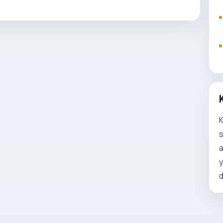
K
s
a
y
d