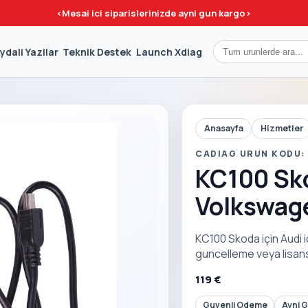
<
Mesai ici siparislerinizde ayni gun kargo
>
ydali Yazilar
Teknik Destek
Launch Xdiag
Anasayfa
Hizmetler
CADIAG URUN KODU:
KC100 Sko
Volkswage
KC100 Skoda için Audi i
guncelleme veya lisans
119 €
Guvenli Odeme
Ayni 