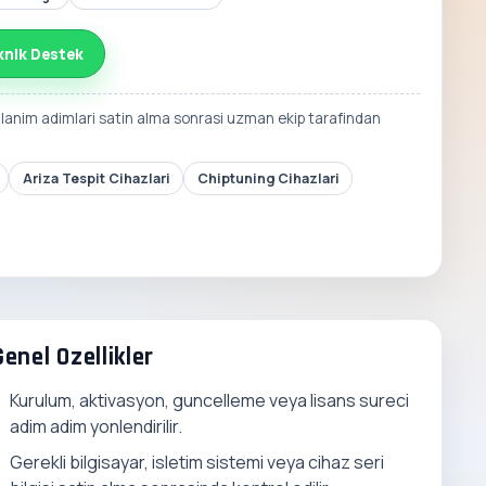
knik Destek
llanim adimlari satin alma sonrasi uzman ekip tarafindan
Ariza Tespit Cihazlari
Chiptuning Cihazlari
Genel Ozellikler
Kurulum, aktivasyon, guncelleme veya lisans sureci
adim adim yonlendirilir.
Gerekli bilgisayar, isletim sistemi veya cihaz seri