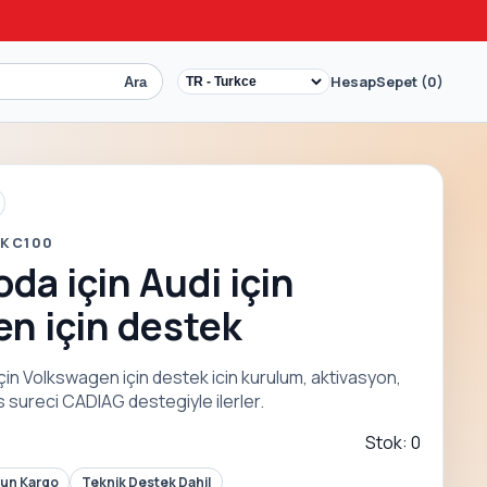
Hesap
Sepet (0)
Ara
 KC100
da için Audi için
n için destek
çin Volkswagen için destek icin kurulum, aktivasyon,
 sureci CADIAG destegiyle ilerler.
Stok: 0
Gun Kargo
Teknik Destek Dahil