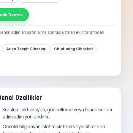
knik Destek
llanim adimlari satin alma sonrasi uzman ekip tarafindan
Ariza Tespit Cihazlari
Chiptuning Cihazlari
Genel Ozellikler
Kurulum, aktivasyon, guncelleme veya lisans sureci
adim adim yonlendirilir.
Gerekli bilgisayar, isletim sistemi veya cihaz seri