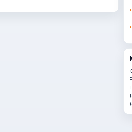
O
P
k
t
t