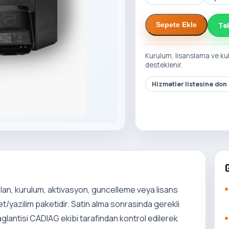
Te
Sepete Ekle
Kurulum, lisanslama ve ku
desteklenir.
Hizmetler listesine don
 Plan, kurulum, aktivasyon, guncelleme veya lisans
t/yazilim paketidir. Satin alma sonrasinda gerekli
 baglantisi CADIAG ekibi tarafindan kontrol edilerek