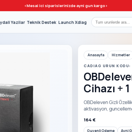
<
Mesai ici siparislerinizde ayni gun kargo
>
ydali Yazilar
Teknik Destek
Launch Xdiag
Anasayfa
Hizmetler
CADIAG URUN KODU:
OBDeleven
Cihazı + 1
OBDeleven Gizli Özellik 
aktivasyon, guncelleme
164 €
Guvenli Odeme
Ayni 