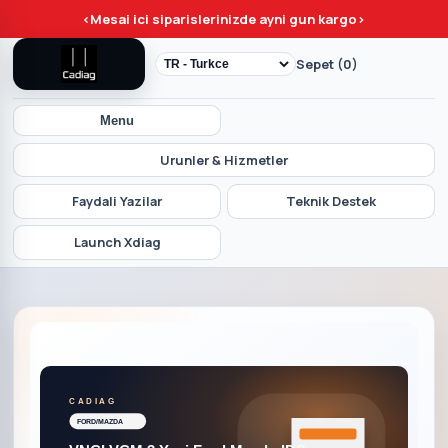
<
Mesai ici siparislerinizde ayni gun kargo
>
Sepet (0)
Menu
Urunler & Hizmetler
Faydali Yazilar
Teknik Destek
Launch Xdiag