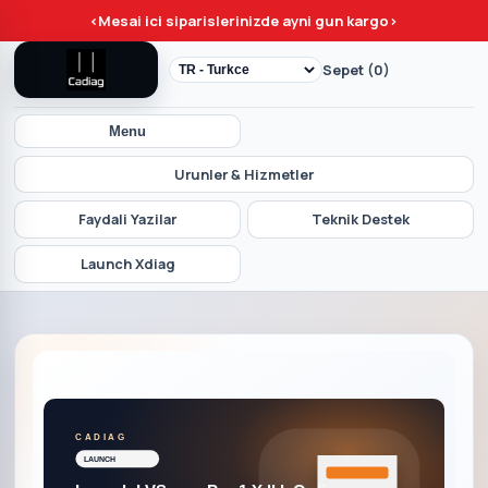
<
Mesai ici siparislerinizde ayni gun kargo
>
Sepet (0)
Menu
Urunler & Hizmetler
Faydali Yazilar
Teknik Destek
Launch Xdiag