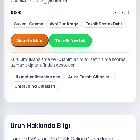
CADIAG destegiyle ilerler.
66 €
Stok: 0
Guvenli Odeme
Ayni Gun Kargo
Teknik Destek Dahil
Teknik Destek
Sepete Ekle
Kurulum, lisanslama ve kullanim adimlari satin alma sonrasi
uzman ekip tarafindan desteklenir.
Hizmetler listesine don
Ariza Tespit Cihazlari
Chiptuning Cihazlari
Urun Hakkinda Bilgi
Launch LVSscan Pro 1 Yıllık Online Güncelleme,