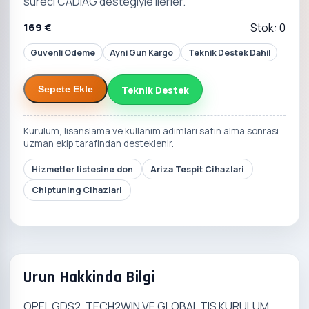
sureci CADIAG destegiyle ilerler.
169 €
Stok: 0
Guvenli Odeme
Ayni Gun Kargo
Teknik Destek Dahil
Teknik Destek
Sepete Ekle
Kurulum, lisanslama ve kullanim adimlari satin alma sonrasi
uzman ekip tarafindan desteklenir.
Hizmetler listesine don
Ariza Tespit Cihazlari
Chiptuning Cihazlari
Urun Hakkinda Bilgi
OPEL GDS2, TECH2WIN VE GLOBAL TIS KURULUM,