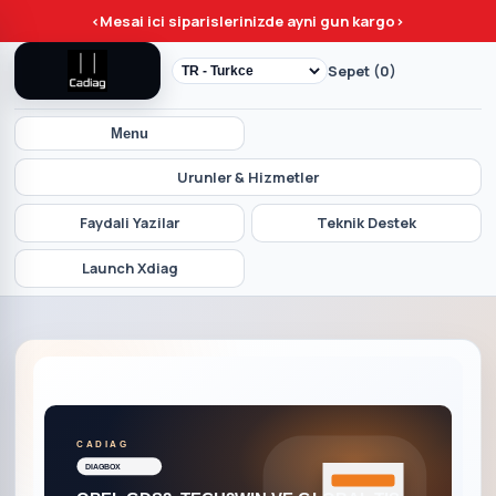
<
Mesai ici siparislerinizde ayni gun kargo
>
Sepet (0)
Menu
Urunler & Hizmetler
Faydali Yazilar
Teknik Destek
Launch Xdiag