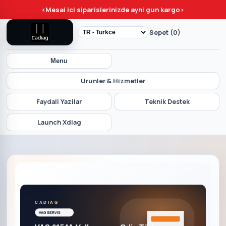
<
Mesai ici siparislerinizde ayni gun kargo
>
Sepet (0)
Menu
Urunler & Hizmetler
Faydali Yazilar
Teknik Destek
Launch Xdiag