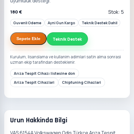
uyumluluk destegi.
180 €
Stok: 5
Guvenli Odeme
Ayni Gun Kargo
Teknik Destek Dahil
Teknik Destek
Sepete Ekle
Kurulum, lisanslama ve kullanim adimlari satin alma sonrasi
uzman ekip tarafindan desteklenir.
Arıza Tespit Cihazı listesine don
Ariza Tespit Cihazlari
Chiptuning Cihazlari
Urun Hakkinda Bilgi
VAS 6154A Volkswagen Odis Türkçe Arıza Tespit