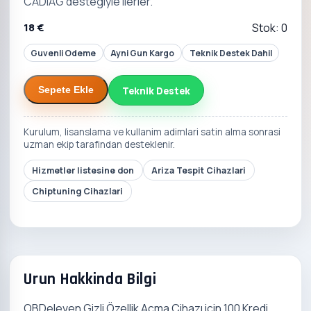
CADIAG destegiyle ilerler.
18 €
Stok: 0
Guvenli Odeme
Ayni Gun Kargo
Teknik Destek Dahil
Teknik Destek
Sepete Ekle
Kurulum, lisanslama ve kullanim adimlari satin alma sonrasi
uzman ekip tarafindan desteklenir.
Hizmetler listesine don
Ariza Tespit Cihazlari
Chiptuning Cihazlari
Urun Hakkinda Bilgi
OBDeleven Gizli Özellik Açma Cihazı için 100 Kredi,