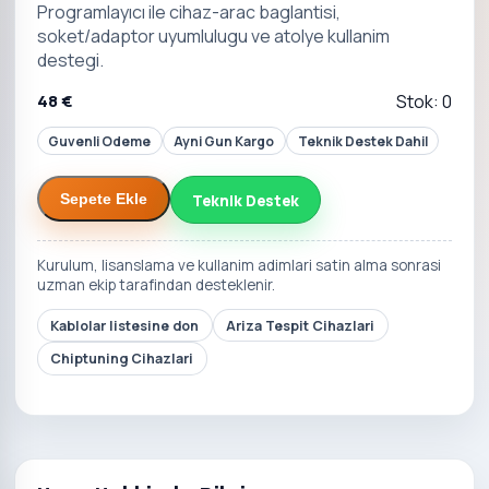
Programlayıcı ile cihaz-arac baglantisi,
soket/adaptor uyumlulugu ve atolye kullanim
destegi.
48 €
Stok: 0
Guvenli Odeme
Ayni Gun Kargo
Teknik Destek Dahil
Teknik Destek
Sepete Ekle
Kurulum, lisanslama ve kullanim adimlari satin alma sonrasi
uzman ekip tarafindan desteklenir.
Kablolar listesine don
Ariza Tespit Cihazlari
Chiptuning Cihazlari