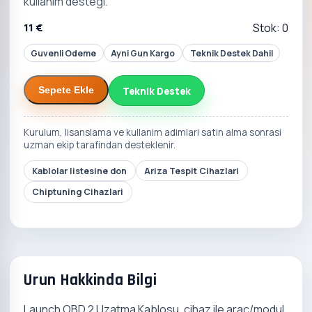
kullanim destegi.
11 €
Stok: 0
Guvenli Odeme
Ayni Gun Kargo
Teknik Destek Dahil
Teknik Destek
Sepete Ekle
Kurulum, lisanslama ve kullanim adimlari satin alma sonrasi
uzman ekip tarafindan desteklenir.
Kablolar listesine don
Ariza Tespit Cihazlari
Chiptuning Cihazlari
Urun Hakkinda Bilgi
Launch OBD 2 Uzatma Kablosu, cihaz ile arac/modul