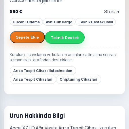
CADIAG destegiyle ilerler.
590 €
Stok: 5
Guvenli Odeme
Ayni Gun Kargo
Teknik Destek Dahil
Teknik Destek
Sepete Ekle
Kurulum, lisanslama ve kullanim adimlari satin alma sonrasi
uzman ekip tarafindan desteklenir.
Arıza Tespit Cihazı listesine don
Ariza Tespit Cihazlari
Chiptuning Cihazlari
Urun Hakkinda Bilgi
Ancel X7 HD Ağır Vasıta Arıza Tespit Cihazı, kurulum,