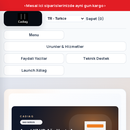
<
Mesai ici siparislerinizde ayni gun kargo
>
Sepet (0)
Menu
Urunler & Hizmetler
Faydali Yazilar
Teknik Destek
Launch Xdiag