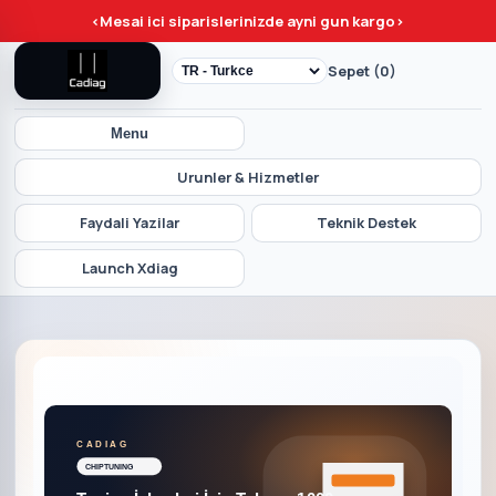
<
Mesai ici siparislerinizde ayni gun kargo
>
Sepet (0)
Menu
Urunler & Hizmetler
Faydali Yazilar
Teknik Destek
Launch Xdiag