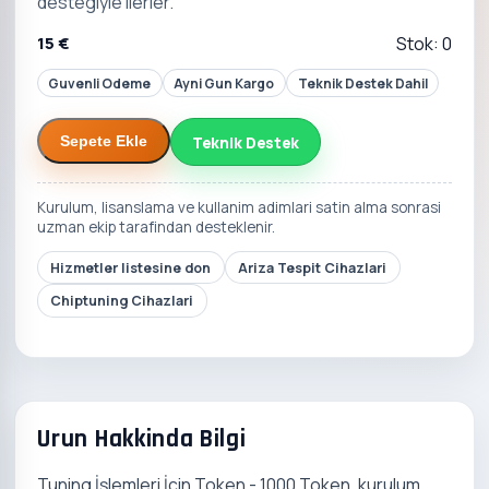
destegiyle ilerler.
15 €
Stok: 0
Guvenli Odeme
Ayni Gun Kargo
Teknik Destek Dahil
Teknik Destek
Sepete Ekle
Kurulum, lisanslama ve kullanim adimlari satin alma sonrasi
uzman ekip tarafindan desteklenir.
Hizmetler listesine don
Ariza Tespit Cihazlari
Chiptuning Cihazlari
Urun Hakkinda Bilgi
Tuning İşlemleri İçin Token - 1000 Token, kurulum,