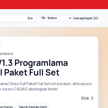
Hesap
Sepet (0)
Ara
 UPAV13
V1.3 Programlama
l Paket Full Set
a Cihazı Full Paket Full Set icin kurulum, aktivasyon,
 sureci CADIAG destegiyle ilerler.
Stok: 0
Gun Kargo
Teknik Destek Dahil