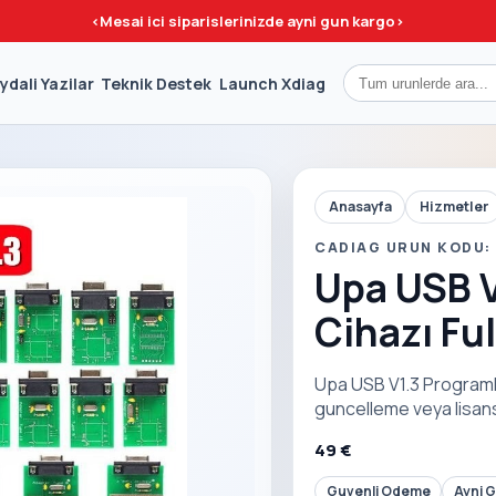
<
Mesai ici siparislerinizde ayni gun kargo
>
ydali Yazilar
Teknik Destek
Launch Xdiag
Anasayfa
Hizmetler
CADIAG URUN KODU:
Upa USB 
Cihazı Ful
Upa USB V1.3 Programlam
guncelleme veya lisans
49 €
Guvenli Odeme
Ayni 