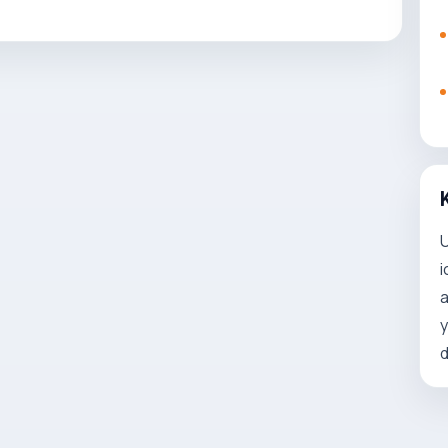
U
i
a
y
d