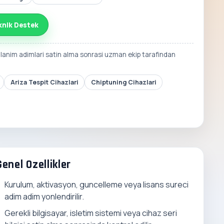
knik Destek
llanim adimlari satin alma sonrasi uzman ekip tarafindan
Ariza Tespit Cihazlari
Chiptuning Cihazlari
Genel Ozellikler
Kurulum, aktivasyon, guncelleme veya lisans sureci
adim adim yonlendirilir.
Gerekli bilgisayar, isletim sistemi veya cihaz seri