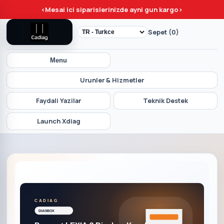
<
Mesai ici siparislerinizde ayni gun kargo
>
Sepet (0)
Menu
Urunler & Hizmetler
Faydali Yazilar
Teknik Destek
Launch Xdiag