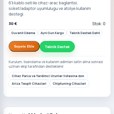
6'lı kablo seti ile cihaz-arac baglantisi,
soket/adaptor uyumlulugu ve atolye kullanim
destegi.
30 €
Stok: 0
Guvenli Odeme
Ayni Gun Kargo
Teknik Destek Dahil
Teknik Destek
Sepete Ekle
Kurulum, lisanslama ve kullanim adimlari satin alma sonrasi
uzman ekip tarafindan desteklenir.
Cihaz Parca ve Yardimci Urunler listesine don
Ariza Tespit Cihazlari
Chiptuning Cihazlari