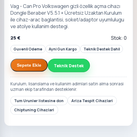
Vag - Can Pro Volkswagen gizli özellik açma cihazı
Dongle Beraber V5.5.1 + Ücretsiz Uzaktan Kurulum
ile cihaz-arac baglantisi, soket/adaptor uyumlulugu
ve atolye kullanim destegi.
25 €
Stok: 0
Guvenli Odeme
Ayni Gun Kargo
Teknik Destek Dahil
Teknik Destek
Sepete Ekle
Kurulum, lisanslama ve kullanim adimlari satin alma sonrasi
uzman ekip tarafindan desteklenir.
Tum Urunler listesine don
Ariza Tespit Cihazlari
Chiptuning Cihazlari