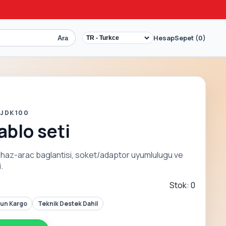
Hesap
Sepet (0)
Ara
 JDK100
ablo seti
 cihaz-arac baglantisi, soket/adaptor uyumlulugu ve
.
Stok: 0
Gun Kargo
Teknik Destek Dahil