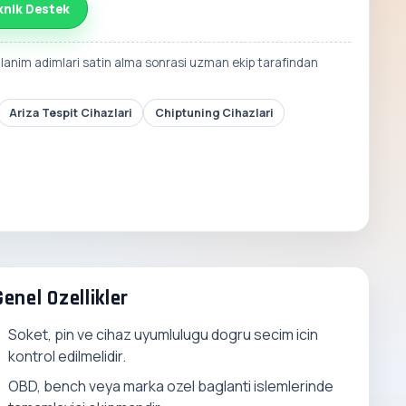
knik Destek
llanim adimlari satin alma sonrasi uzman ekip tarafindan
Ariza Tespit Cihazlari
Chiptuning Cihazlari
Genel Ozellikler
Soket, pin ve cihaz uyumlulugu dogru secim icin
kontrol edilmelidir.
OBD, bench veya marka ozel baglanti islemlerinde