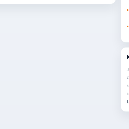
J
c
k
k
t