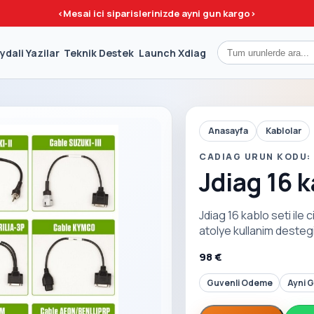
<
Mesai ici siparislerinizde ayni gun kargo
>
ydali Yazilar
Teknik Destek
Launch Xdiag
Anasayfa
Kablolar
CADIAG URUN KODU:
Jdiag 16 k
Jdiag 16 kablo seti ile
atolye kullanim destegi
98 €
Guvenli Odeme
Ayni 