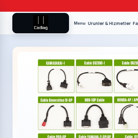
Urunler & Hizmetler
Fa
Menu