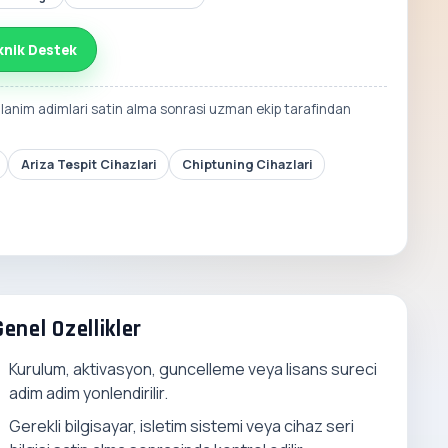
knik Destek
llanim adimlari satin alma sonrasi uzman ekip tarafindan
Ariza Tespit Cihazlari
Chiptuning Cihazlari
Genel Ozellikler
Kurulum, aktivasyon, guncelleme veya lisans sureci
adim adim yonlendirilir.
Gerekli bilgisayar, isletim sistemi veya cihaz seri