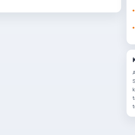
A
S
k
t
t