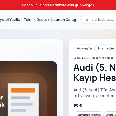
<
Mesai ici siparislerinizde ayni gun kargo
>
ydali Yazilar
Teknik Destek
Launch Xdiag
Anasayfa
Hizmetler
CADIAG URUN KODU:
Audi (5. 
Kayıp Hes
Audi (5. Nesil) Tüm Ana
aktivasyon, guncelleme
98 €
Guvenli Odeme
Ayni 