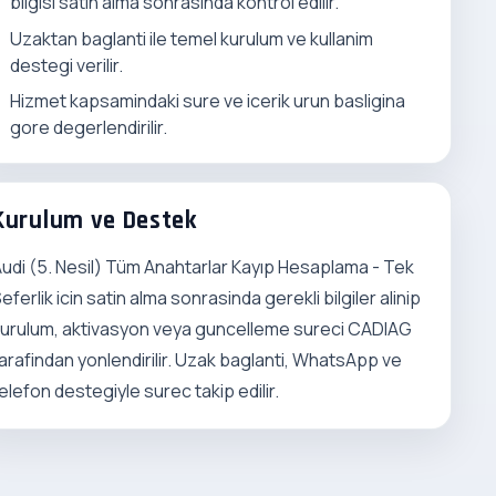
bilgisi satin alma sonrasinda kontrol edilir.
Uzaktan baglanti ile temel kurulum ve kullanim
destegi verilir.
Hizmet kapsamindaki sure ve icerik urun basligina
gore degerlendirilir.
Kurulum ve Destek
udi (5. Nesil) Tüm Anahtarlar Kayıp Hesaplama - Tek
eferlik icin satin alma sonrasinda gerekli bilgiler alinip
urulum, aktivasyon veya guncelleme sureci CADIAG
arafindan yonlendirilir. Uzak baglanti, WhatsApp ve
elefon destegiyle surec takip edilir.