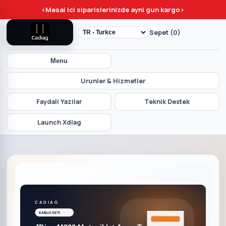
<
Mesai ici siparislerinizde ayni gun kargo
>
Sepet (0)
Menu
Urunler & Hizmetler
Faydali Yazilar
Teknik Destek
Launch Xdiag