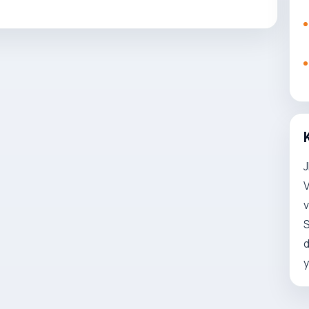
J
V
v
S
d
y