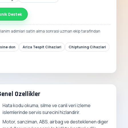
knik Destek
llanim adimlari satin alma sonrasi uzman ekip tarafindan
esine don
Ariza Tespit Cihazlari
Chiptuning Cihazlari
Genel Ozellikler
Hata kodu okuma, silme ve canli veri izleme
islemlerinde servis surecini hizlandirir.
Motor, sanziman, ABS, airbag ve desteklenen diger