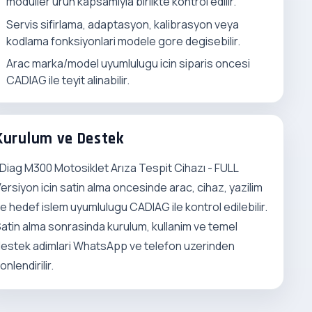
moduller urun kapsamiyla birlikte kontrol edilir.
Servis sifirlama, adaptasyon, kalibrasyon veya
kodlama fonksiyonlari modele gore degisebilir.
Arac marka/model uyumlulugu icin siparis oncesi
CADIAG ile teyit alinabilir.
Kurulum ve Destek
Diag M300 Motosiklet Arıza Tespit Cihazı - FULL
ersiyon icin satin alma oncesinde arac, cihaz, yazilim
e hedef islem uyumlulugu CADIAG ile kontrol edilebilir.
atin alma sonrasinda kurulum, kullanim ve temel
estek adimlari WhatsApp ve telefon uzerinden
onlendirilir.