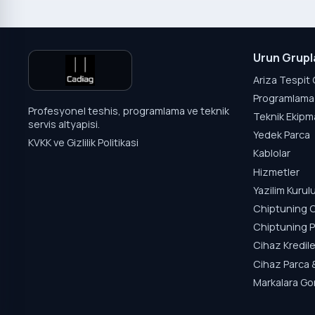
Urun Grupl
Ariza Tespit 
Programlama 
Profesyonel teshis, programlama ve teknik
Teknik Ekipm
servis altyapisi.
Yedek Parca
KVKK ve Gizlilik Politikasi
Kablolar
Hizmetler
Yazilim Kuru
Chiptuning C
Chiptuning P
Cihaz Kredile
Cihaz Parca 
Markalara Go