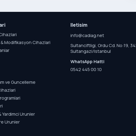
ari
Iletisim
Cihazlari
info@cadiag.net
& Modifikasyon Cihazlari
Sultanciftligi, Ordu Cd. No:19, 3
anlar
Sultangazi/Istanbul
WhatsApp Hatti
0542 445 00 10
lum ve Guncelleme
ihazlari
rogramlari
ri
& Yardimci Urunler
re Urunler