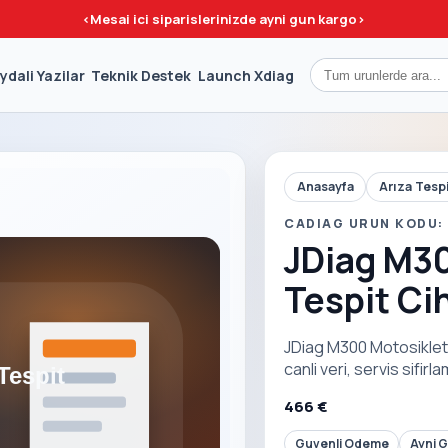
<
Mesai ici siparislerinizde ayni gun kargo
>
ydali Yazilar
Teknik Destek
Launch Xdiag
Anasayfa
Arıza Tesp
CADIAG URUN KODU:
JDiag M30
Tespit Ci
JDiag M300 Motosiklet A
canli veri, servis sifir
466 €
Guvenli Odeme
Ayni 