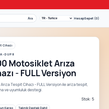
Hesap
Sepet (0)
Ara
it Cihazı
 A-DUP8
0 Motosiklet Arıza
hazı - FULL Versiyon
rıza Tespit Cihazı - FULL Versiyon ile ariza tespit,
lama ve uyumluluk destegi.
Stok: 5
Gun Kargo
Teknik Destek Dahil