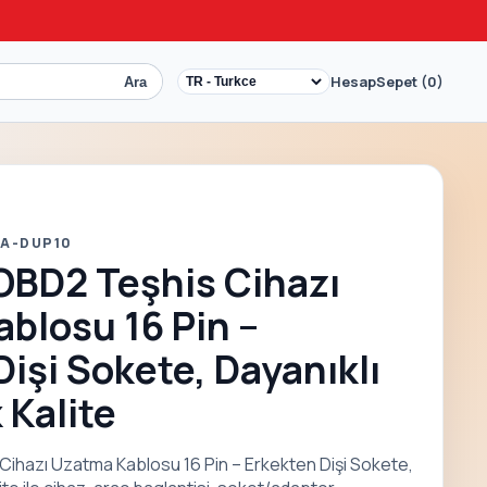
Hesap
Sepet (0)
Ara
 A-DUP10
OBD2 Teşhis Cihazı
blosu 16 Pin –
Dişi Sokete, Dayanıklı
 Kalite
Cihazı Uzatma Kablosu 16 Pin – Erkekten Dişi Sokete,