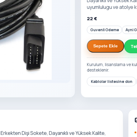
Dayanıklı ve Yüksek Kal
uyumlulugu ve atolye k
22 €
Guvenli Odeme
Ayni 
Te
Sepete Ekle
Kurulum, lisanslama ve ku
desteklenir.
Kablolar listesine don
rkekten Dişi Sokete, Dayanıklı ve Yüksek Kalite,