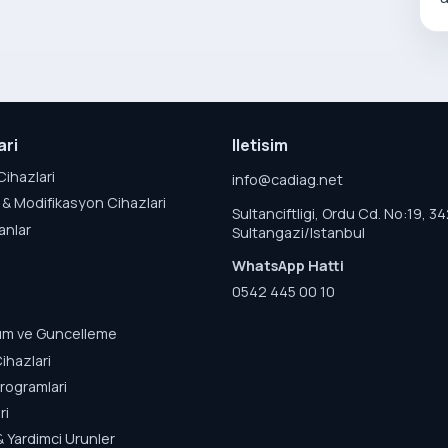
ari
Iletisim
Cihazlari
info@cadiag.net
& Modifikasyon Cihazlari
Sultanciftligi, Ordu Cd. No:19, 3
anlar
Sultangazi/Istanbul
WhatsApp Hatti
0542 445 00 10
lum ve Guncelleme
ihazlari
rogramlari
ri
& Yardimci Urunler