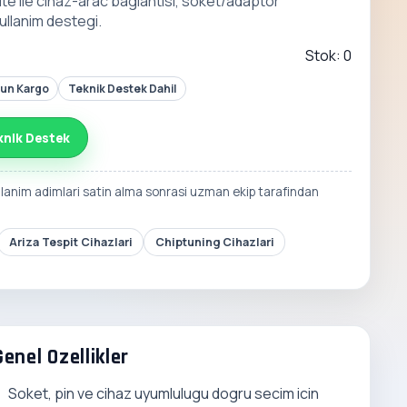
ite ile cihaz-arac baglantisi, soket/adaptor
ullanim destegi.
Stok: 0
Gun Kargo
Teknik Destek Dahil
knik Destek
llanim adimlari satin alma sonrasi uzman ekip tarafindan
Ariza Tespit Cihazlari
Chiptuning Cihazlari
Genel Ozellikler
Soket, pin ve cihaz uyumlulugu dogru secim icin