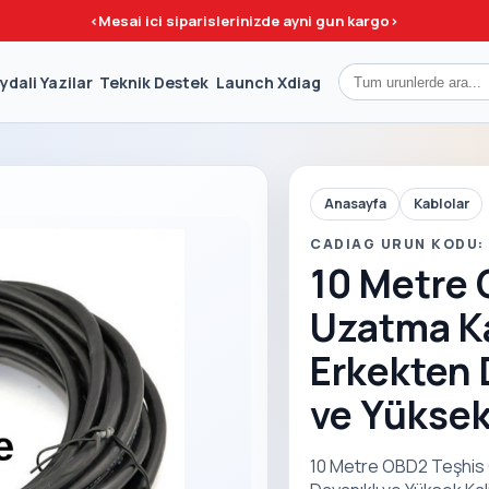
<
Mesai ici siparislerinizde ayni gun kargo
>
ydali Yazilar
Teknik Destek
Launch Xdiag
Anasayfa
Kablolar
CADIAG URUN KODU:
10 Metre 
Uzatma Ka
Erkekten 
ve Yüksek
10 Metre OBD2 Teşhis 