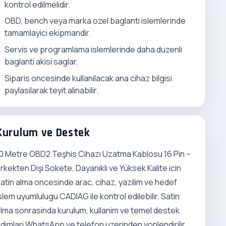
kontrol edilmelidir.
OBD, bench veya marka ozel baglanti islemlerinde
tamamlayici ekipmandir.
Servis ve programlama islemlerinde daha duzenli
baglanti akisi saglar.
Siparis oncesinde kullanilacak ana cihaz bilgisi
paylasilarak teyit alinabilir.
Kurulum ve Destek
0 Metre OBD2 Teşhis Cihazı Uzatma Kablosu 16 Pin –
rkekten Dişi Sokete, Dayanıklı ve Yüksek Kalite icin
atin alma oncesinde arac, cihaz, yazilim ve hedef
slem uyumlulugu CADIAG ile kontrol edilebilir. Satin
lma sonrasinda kurulum, kullanim ve temel destek
dimlari WhatsApp ve telefon uzerinden yonlendirilir.