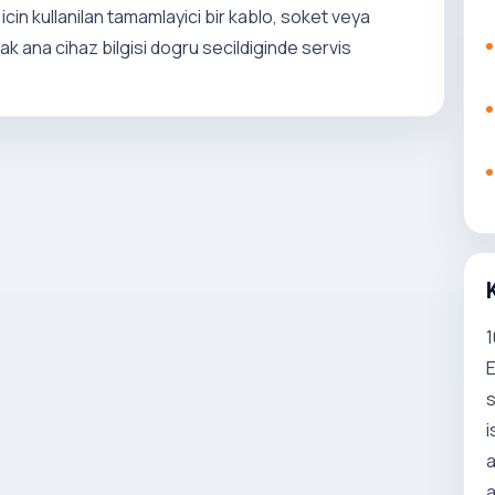
cin kullanilan tamamlayici bir kablo, soket veya
cak ana cihaz bilgisi dogru secildiginde servis
1
E
s
i
a
a