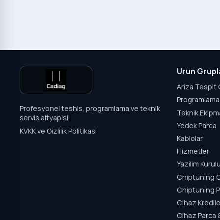
Urun Grupl
Ariza Tespit 
Programlama 
Profesyonel teshis, programlama ve teknik
Teknik Ekipm
servis altyapisi.
Yedek Parca
KVKK ve Gizlilik Politikasi
Kablolar
Hizmetler
Yazilim Kuru
Chiptuning C
Chiptuning P
Cihaz Kredile
Cihaz Parca 