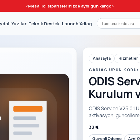
<
Mesai ici siparislerinizde ayni gun kargo
>
ydali Yazilar
Teknik Destek
Launch Xdiag
Anasayfa
Hizmetler
CADIAG URUN KODU:
ODIS Serv
Kurulum v
ODIS Service V25.0.1 U
aktivasyon, guncelleme
33 €
Guvenli Odeme
Ayni 