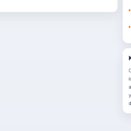
O
i
a
y
d