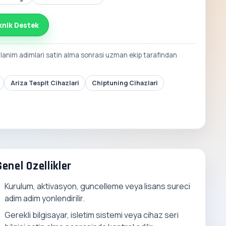
knik Destek
llanim adimlari satin alma sonrasi uzman ekip tarafindan
Ariza Tespit Cihazlari
Chiptuning Cihazlari
Genel Ozellikler
Kurulum, aktivasyon, guncelleme veya lisans sureci
adim adim yonlendirilir.
Gerekli bilgisayar, isletim sistemi veya cihaz seri