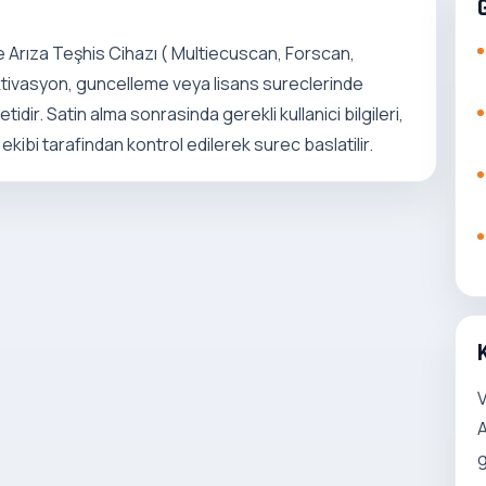
 Arıza Teşhis Cihazı ( Multiecuscan, Forscan,
ktivasyon, guncelleme veya lisans sureclerinde
idir. Satin alma sonrasinda gerekli kullanici bilgileri,
kibi tarafindan kontrol edilerek surec baslatilir.
V
A
g