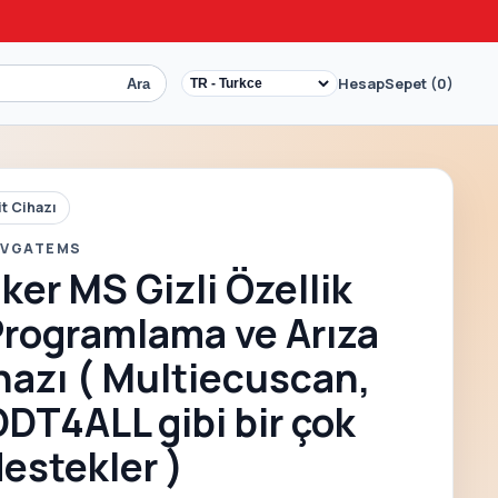
Hesap
Sepet (0)
Ara
it Cihazı
 VGATEMS
ker MS Gizli Özellik
rogramlama ve Arıza
hazı ( Multiecuscan,
DDT4ALL gibi bir çok
estekler )