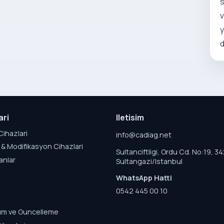
s
v
y
d
ari
Iletisim
Cihazlari
info@cadiag.net
& Modifikasyon Cihazlari
Sultanciftligi, Ordu Cd. No:19, 3
anlar
Sultangazi/Istanbul
WhatsApp Hatti
0542 445 00 10
lum ve Guncelleme