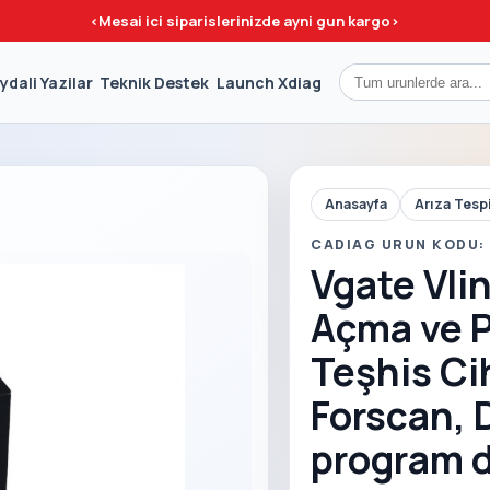
<
Mesai ici siparislerinizde ayni gun kargo
>
ydali Yazilar
Teknik Destek
Launch Xdiag
Anasayfa
Arıza Tesp
CADIAG URUN KODU:
Vgate Vlin
Açma ve P
Teşhis Ci
Forscan, 
program d