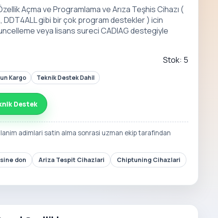
 Özellik Açma ve Programlama ve Arıza Teşhis Cihazı (
 DDT4ALL gibi bir çok program destekler ) icin
guncelleme veya lisans sureci CADIAG destegiyle
Stok: 5
Gun Kargo
Teknik Destek Dahil
knik Destek
llanim adimlari satin alma sonrasi uzman ekip tarafindan
esine don
Ariza Tespit Cihazlari
Chiptuning Cihazlari