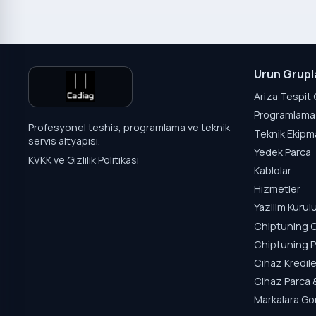
Urun Grupl
Ariza Tespit 
Programlama 
Profesyonel teshis, programlama ve teknik
Teknik Ekipm
servis altyapisi.
Yedek Parca
KVKK ve Gizlilik Politikasi
Kablolar
Hizmetler
Yazilim Kuru
Chiptuning C
Chiptuning P
Cihaz Kredile
Cihaz Parca 
Markalara Go