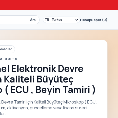
Hesap
Sepet (0)
Ara
pmanlar
 A-DUP18
el Elektronik Devre
n Kaliteli Büyüteç
 ( ECU , Beyin Tamiri )
Devre Tamiri İçin Kaliteli Büyüteç Mikroskop ( ECU ,
ulum, aktivasyon, guncelleme veya lisans sureci
ler.