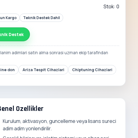
Stok: 0
Gun Kargo
Teknik Destek Dahil
knik Destek
llanim adimlari satin alma sonrasi uzman ekip tarafindan
sine don
Ariza Tespit Cihazlari
Chiptuning Cihazlari
Genel Ozellikler
Kurulum, aktivasyon, guncelleme veya lisans sureci
adim adim yonlendirilir.