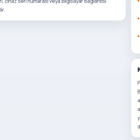
eri, cihaz seri numarasi veya bilgisayar baglantisi
ir.
P
B
a
a
y
d