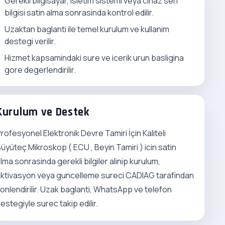
Gerekli bilgisayar, isletim sistemi veya cihaz seri
bilgisi satin alma sonrasinda kontrol edilir.
Uzaktan baglanti ile temel kurulum ve kullanim
destegi verilir.
Hizmet kapsamindaki sure ve icerik urun basligina
gore degerlendirilir.
Kurulum ve Destek
rofesyonel Elektronik Devre Tamiri İçin Kaliteli
üyüteç Mikroskop ( ECU , Beyin Tamiri ) icin satin
lma sonrasinda gerekli bilgiler alinip kurulum,
ktivasyon veya guncelleme sureci CADIAG tarafindan
onlendirilir. Uzak baglanti, WhatsApp ve telefon
estegiyle surec takip edilir.