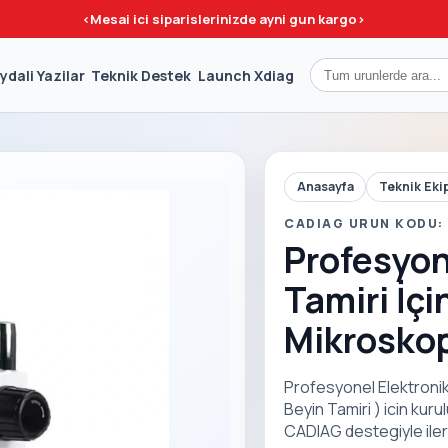
<
Mesai ici siparislerinizde ayni gun kargo
>
ydali Yazilar
Teknik Destek
Launch Xdiag
Anasayfa
Teknik Eki
CADIAG URUN KODU:
Profesyon
Tamiri İçi
Mikroskop
Profesyonel Elektronik 
Beyin Tamiri ) icin kur
CADIAG destegiyle iler