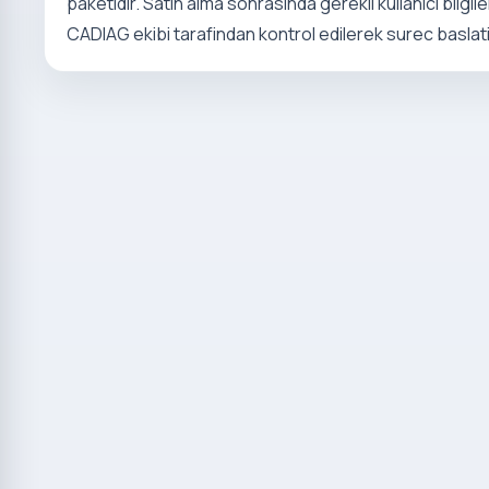
paketidir. Satin alma sonrasinda gerekli kullanici bilgil
CADIAG ekibi tarafindan kontrol edilerek surec baslatil