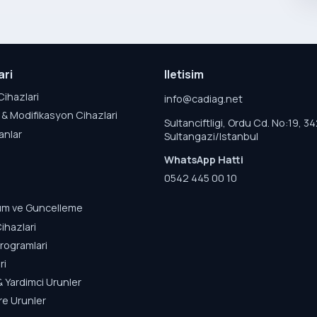
ari
Iletisim
Cihazlari
info@cadiag.net
& Modifikasyon Cihazlari
Sultanciftligi, Ordu Cd. No:19, 3
anlar
Sultangazi/Istanbul
WhatsApp Hatti
0542 445 00 10
lum ve Guncelleme
ihazlari
rogramlari
ri
& Yardimci Urunler
re Urunler