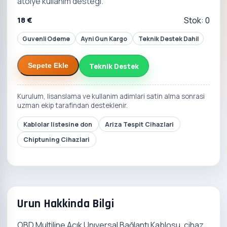
atolye kullanim destegi.
18 €
Stok: 0
Guvenli Odeme
Ayni Gun Kargo
Teknik Destek Dahil
Teknik Destek
Sepete Ekle
Kurulum, lisanslama ve kullanim adimlari satin alma sonrasi
uzman ekip tarafindan desteklenir.
Kablolar listesine don
Ariza Tespit Cihazlari
Chiptuning Cihazlari
Urun Hakkinda Bilgi
OBD Multiline Açık Unıversal Bağlantı Kablosu, cihaz