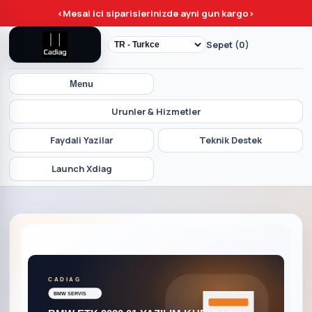
<
Mesai ici siparislerinizde ayni gun kargo
>
Sepet (0)
Menu
Urunler & Hizmetler
Faydali Yazilar
Teknik Destek
Launch Xdiag