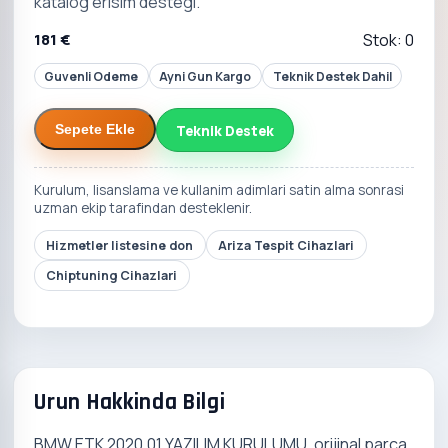
katalog erisim destegi.
181 €
Stok: 0
Guvenli Odeme
Ayni Gun Kargo
Teknik Destek Dahil
Teknik Destek
Sepete Ekle
Kurulum, lisanslama ve kullanim adimlari satin alma sonrasi
uzman ekip tarafindan desteklenir.
Hizmetler listesine don
Ariza Tespit Cihazlari
Chiptuning Cihazlari
Urun Hakkinda Bilgi
BMW ETK 2020.01 YAZILIM KURULUMU, orijinal parca