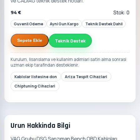
ve CADIAG teknik destek notlari.
94 €
Stok: 0
Guvenli Odeme
Ayni Gun Kargo
Teknik Destek Dahil
Teknik Destek
Sepete Ekle
Kurulum, lisanslama ve kullanim adimlari satin alma sonrasi
uzman ekip tarafindan desteklenir.
Kablolar listesine don
Ariza Tespit Cihazlari
Chiptuning Cihazlari
Urun Hakkinda Bilgi
VAG Grubu DSG Şanzıman Bench OBD Kabloları,