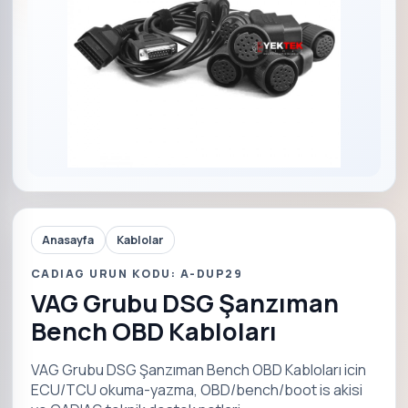
Anasayfa
Kablolar
CADIAG URUN KODU: A-DUP29
VAG Grubu DSG Şanzıman
Bench OBD Kabloları
VAG Grubu DSG Şanzıman Bench OBD Kabloları icin
ECU/TCU okuma-yazma, OBD/bench/boot is akisi