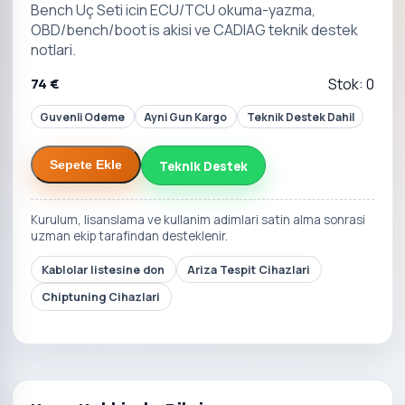
Bench Uç Seti icin ECU/TCU okuma-yazma,
OBD/bench/boot is akisi ve CADIAG teknik destek
notlari.
74 €
Stok: 0
Guvenli Odeme
Ayni Gun Kargo
Teknik Destek Dahil
Teknik Destek
Sepete Ekle
Kurulum, lisanslama ve kullanim adimlari satin alma sonrasi
uzman ekip tarafindan desteklenir.
Kablolar listesine don
Ariza Tespit Cihazlari
Chiptuning Cihazlari