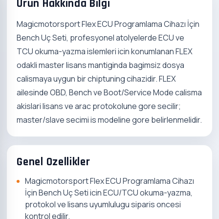
Urun Hakkinda Bilgi
Magicmotorsport Flex ECU Programlama Cihazı İçin
Bench Uç Seti, profesyonel atolyelerde ECU ve
TCU okuma-yazma islemleri icin konumlanan FLEX
odakli master lisans mantiginda bagimsiz dosya
calismaya uygun bir chiptuning cihazidir. FLEX
ailesinde OBD, Bench ve Boot/Service Mode calisma
akislari lisans ve arac protokolune gore secilir;
master/slave secimi is modeline gore belirlenmelidir.
Genel Ozellikler
Magicmotorsport Flex ECU Programlama Cihazı
İçin Bench Uç Seti icin ECU/TCU okuma-yazma,
protokol ve lisans uyumlulugu siparis oncesi
kontrol edilir.