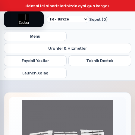
<
Mesai ici siparislerinizde ayni gun kargo
>
Sepet (0)
Menu
Urunler & Hizmetler
Faydali Yazilar
Teknik Destek
Launch Xdiag