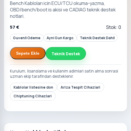
Bench Kabloları icin ECU/TCU okuma-yazma,
OBD/bench/boot is akisi ve CADIAG teknik destek
notlari.
57 €
Stok: 0
Guvenli Odeme
Ayni Gun Kargo
Teknik Destek Dahil
Teknik Destek
Sepete Ekle
Kurulum, lisanslama ve kullanim adimlari satin alma sonrasi
uzman ekip tarafindan desteklenir.
Kablolar listesine don
Ariza Tespit Cihazlari
Chiptuning Cihazlari