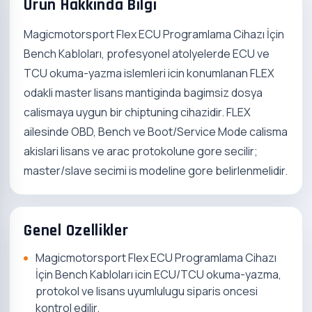
Urun Hakkinda Bilgi
Magicmotorsport Flex ECU Programlama Cihazı İçin
Bench Kabloları, profesyonel atolyelerde ECU ve
TCU okuma-yazma islemleri icin konumlanan FLEX
odakli master lisans mantiginda bagimsiz dosya
calismaya uygun bir chiptuning cihazidir. FLEX
ailesinde OBD, Bench ve Boot/Service Mode calisma
akislari lisans ve arac protokolune gore secilir;
master/slave secimi is modeline gore belirlenmelidir.
Genel Ozellikler
Magicmotorsport Flex ECU Programlama Cihazı
İçin Bench Kabloları icin ECU/TCU okuma-yazma,
protokol ve lisans uyumlulugu siparis oncesi
kontrol edilir.